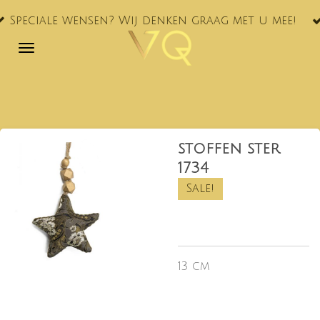
VQ® nu
Ga
le wensen? Wij denken graag met u mee!
NL!
direct
naar
de
hoofdinhoud
stoffen ster
1734
Sale!
13 cm