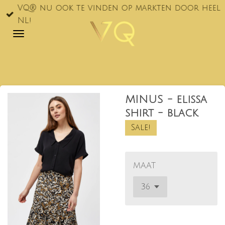
VQ® nu ook te vinden op markten door heel
Ga
NL!
direct
naar
de
hoofdinhoud
MINUS - elissa
shirt - black
Sale!
MAAT