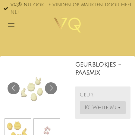
VQ® nu ook te vinden op markten door heel
Ga
NL!
direct
naar
de
hoofdinhoud
geurblokjes -
paasmix
Geur