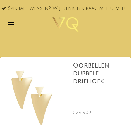
VQ® nu
Ga
le wensen? Wij denken graag met u mee!
NL!
direct
naar
de
hoofdinhoud
Oorbellen
dubbele
driehoek
0291909