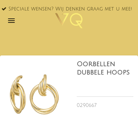
VQ® nu
Ga
le wensen? Wij denken graag met u mee!
NL!
direct
naar
de
hoofdinhoud
Oorbellen
dubbele hoops
0290667