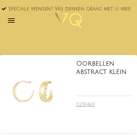
Ga
Speciale wensen? Wij denken graag met u mee!
direct
naar
de
hoofdinhoud
Oorbellen
abstract klein
0291469