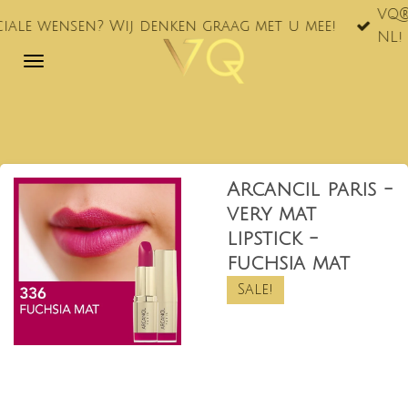
VQ® nu ook te vi
Ga
Wij denken graag met u mee!
NL!
direct
naar
de
hoofdinhoud
Arcancil paris -
very mat
lipstick -
fuchsia mat
Sale!