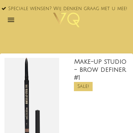
VQ®
Ga
ciale wensen? Wij denken graag met u mee!
NL!
direct
naar
de
hoofdinhoud
Make-up studio
- brow definer
#1
Sale!