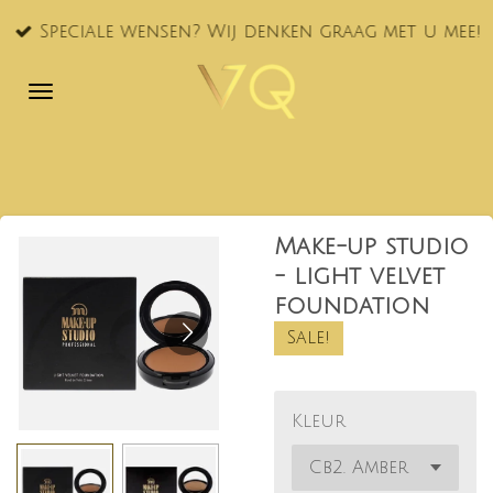
Ga
Speciale wensen? Wij denken graag met u mee!
direct
naar
de
hoofdinhoud
Make-up studio
- light velvet
foundation
Sale!
Kleur