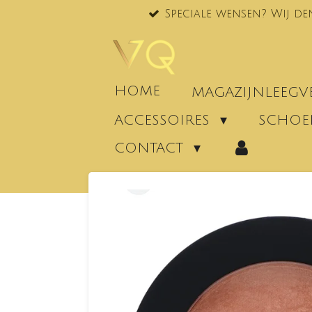
Speciale wensen? Wij de
Ga
direct
naar
de
hoofdinhoud
HOME
MAGAZIJNLEEG
ACCESSOIRES
SCHO
CONTACT