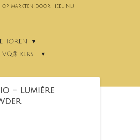
 op markten door heel NL!
EBEHOREN
VQ® kerst
io - lumière
wder