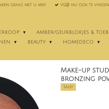
nken graag met u mee!
VQ® nu ook te vinden
VERKOOP
AMBER/GEURBLOKJES & TO
ENEN
BEAUTY
HOMEDECO
Make-up stud
bronzing po
Sale!