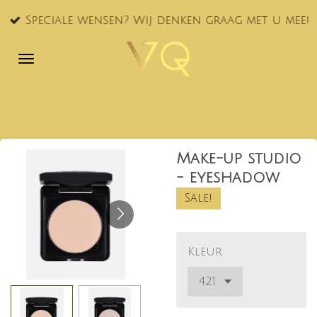
Ga
Speciale wensen? Wij denken graag met u mee!
direct
naar
de
hoofdinhoud
Make-up studio
- eyeshadow
Sale!
Kleur