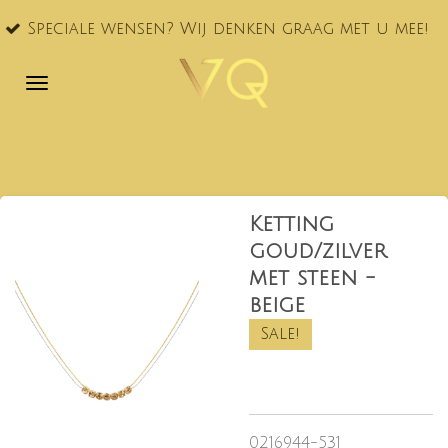
VQ®
Ga
ciale wensen? Wij denken graag met u mee!
NL!
direct
naar
de
hoofdinhoud
Ketting
goud/zilver
met steen -
beige
Sale!
0216944-531