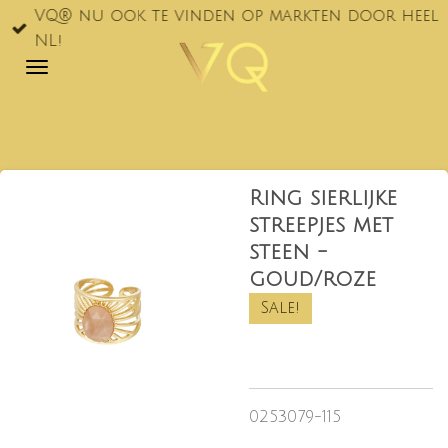
VQ® nu ook te vinden op markten door heel
Ga
NL!
direct
naar
de
hoofdinhoud
Ring sierlijke
streepjes met
steen -
goud/roze
Sale!
0253079-115