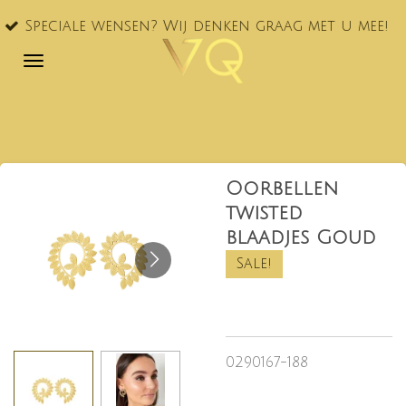
VQ® nu
Ga
le wensen? Wij denken graag met u mee!
NL!
direct
naar
de
hoofdinhoud
Oorbellen
twisted
blaadjes Goud
Sale!
0290167-188