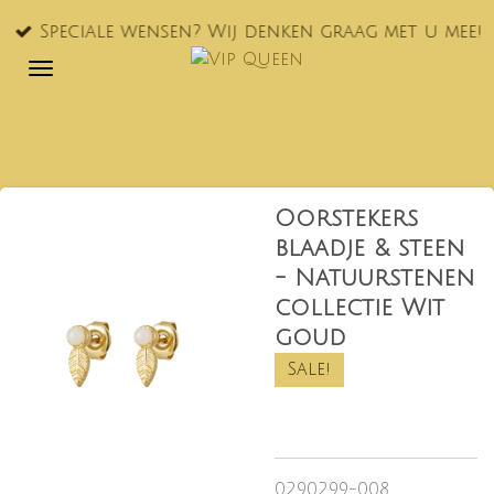
Ga
Speciale wensen? Wij denken graag met u mee!
direct
naar
de
hoofdinhoud
Oorstekers
blaadje & steen
- Natuurstenen
collectie Wit
goud
Sale!
0290299-008