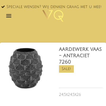
VQ® nu
Ga
le wensen? Wij denken graag met u mee!
NL!
direct
naar
de
hoofdinhoud
aardewerk vaas
- antraciet
7260
Sale!
24,5x24,5x26