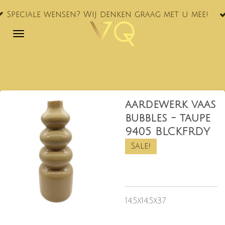
VQ® nu
Ga
le wensen? Wij denken graag met u mee!
NL!
direct
naar
de
hoofdinhoud
aardewerk vaas
bubbles - taupe
9405 BLCKFRDY
Sale!
14,5x14,5x37