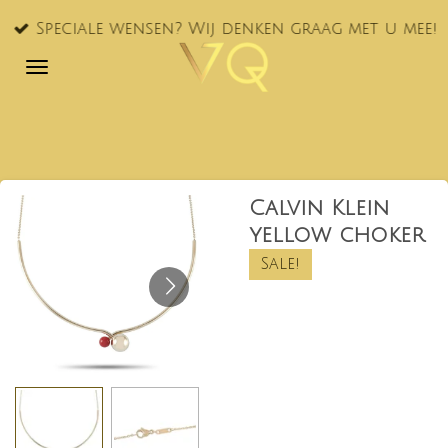
Ga
Speciale wensen? Wij denken graag met u mee!
direct
naar
de
hoofdinhoud
Calvin Klein
yellow choker
Sale!