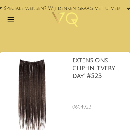
VQ® nu oo
Ga
ensen? Wij denken graag met u mee!
NL!
direct
naar
de
hoofdinhoud
extensions -
clip-in 'every
day' #523
0604923