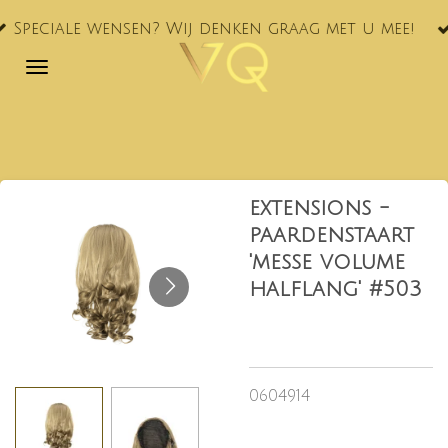
VQ® nu oo
Ga
ensen? Wij denken graag met u mee!
NL!
direct
naar
de
hoofdinhoud
extensions -
paardenstaart
'messe volume
halflang' #503
0604914