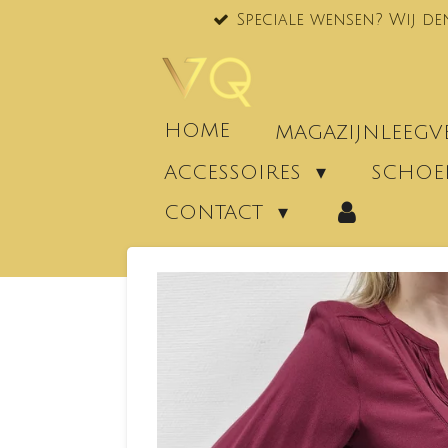
Speciale wensen? Wij de
Ga
direct
naar
de
hoofdinhoud
HOME
MAGAZIJNLEEG
ACCESSOIRES
SCHO
CONTACT