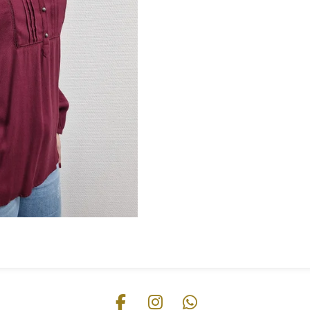
F
I
W