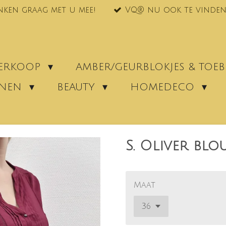
nken graag met u mee!
VQ® nu ook te vinden
VERKOOP
AMBER/GEURBLOKJES & TO
ENEN
BEAUTY
HOMEDECO
S. Oliver blo
Maat