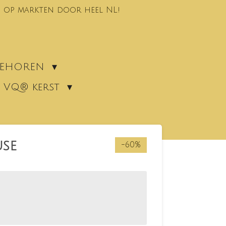
 op markten door heel NL!
EBEHOREN
VQ® kerst
use
-60%