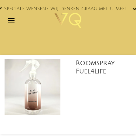
VQ® nu oo
Ga
ensen? Wij denken graag met u mee!
NL!
direct
naar
de
hoofdinhoud
Roomspray
Fuel4Life