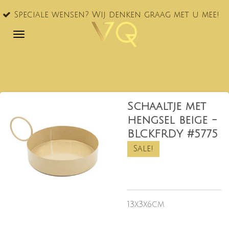
VQ® nu oo
Ga
ensen? Wij denken graag met u mee!
NL!
direct
naar
de
hoofdinhoud
Schaaltje met
hengsel beige -
BLCKFRDY #5775
Sale!
13x3x6cm