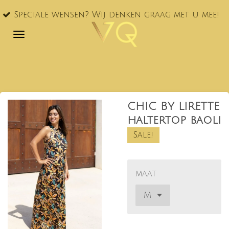
VQ® nu oo
Ga
ensen? Wij denken graag met u mee!
NL!
direct
naar
de
hoofdinhoud
CHIC BY LIRETTE
haltertop baoli
Sale!
maat