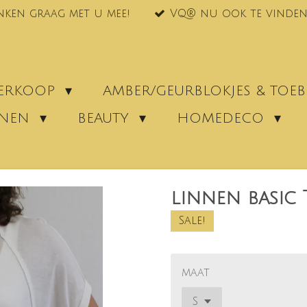
nken graag met u mee!
VQ® nu ook te vinden
VERKOOP
AMBER/GEURBLOKJES & TO
ENEN
BEAUTY
HOMEDECO
linnen basic
Sale!
maat