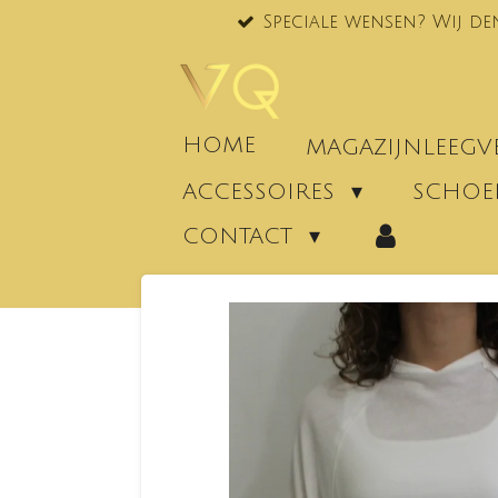
Speciale wensen? Wij de
Ga
direct
naar
de
hoofdinhoud
HOME
MAGAZIJNLEEG
ACCESSOIRES
SCHO
CONTACT