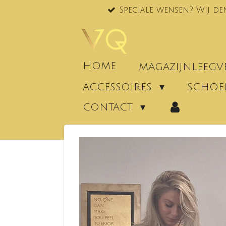
Speciale wensen? Wij de
Ga
direct
naar
de
hoofdinhoud
HOME
MAGAZIJNLEEG
ACCESSOIRES
SCHO
CONTACT