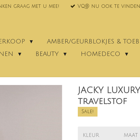
nken graag met u mee!
VQ® nu ook te vinden
VERKOOP
AMBER/GEURBLOKJES & TO
ENEN
BEAUTY
HOMEDECO
JACKY LUXURY
travelstof
Sale!
KLEUR
MAAT