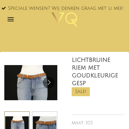
VQ® nu
Ga
le wensen? Wij denken graag met u mee!
NL!
direct
naar
de
hoofdinhoud
lichtbruine
riem met
goudkleurige
gesp
Sale!
maat: 105