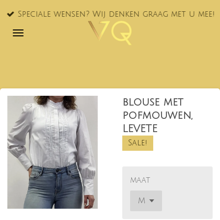
Ga
Speciale wensen? Wij denken graag met u mee!
direct
naar
de
hoofdinhoud
blouse met
pofmouwen,
LEVETE
Sale!
maat