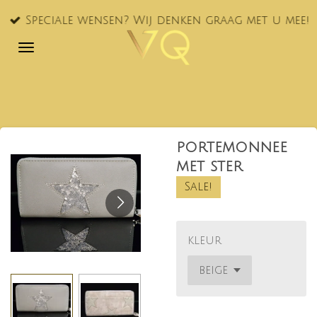
Ga
Speciale wensen? Wij denken graag met u mee!
direct
naar
de
hoofdinhoud
portemonnee
met ster
Sale!
kleur