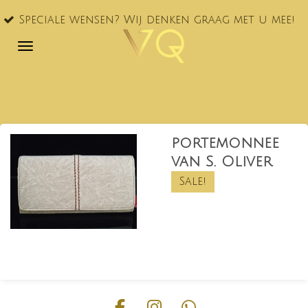
VQ® nu
Ga
le wensen? Wij denken graag met u mee!
NL!
direct
naar
de
hoofdinhoud
portemonnee
van S. Oliver
Sale!