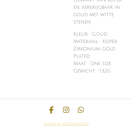
Gemaakt van koper
en verkrijgbaar in
goud met witte
stenen.
Kleur :
Goud
Materiaal :
Koper,
Zirkonium, Gold
Plated
Maat :
One size
Gewicht : 1.32g
F
I
W
a
n
h
Algemene voorwaarden
c
s
a