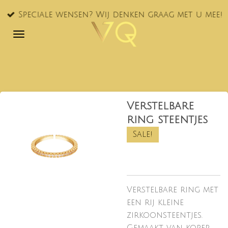
Ga
Speciale wensen? Wij denken graag met u mee!
direct
naar
de
hoofdinhoud
Verstelbare
ring steentjes
Sale!
Verstelbare ring met
een rij kleine
zirkoonsteentjes.