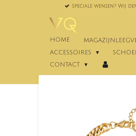
Speciale wensen? Wij de
Ga
direct
naar
de
hoofdinhoud
HOME
MAGAZIJNLEEG
ACCESSOIRES
SCHO
CONTACT