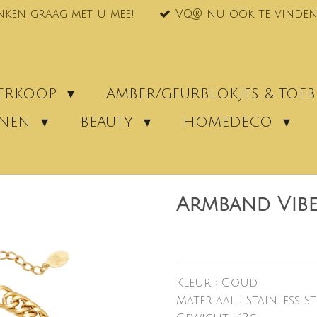
nken graag met u mee!
VQ® nu ook te vinden
VERKOOP
AMBER/GEURBLOKJES & TO
ENEN
BEAUTY
HOMEDECO
Armband Vibe
Kleur :
Goud
Materiaal :
Stainless St