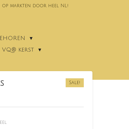
 op markten door heel NL!
EBEHOREN
VQ® kerst
s
Sale!
eel