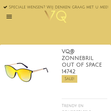
Ga
Speciale wensen? Wij denken graag met u mee!
direct
naar
de
hoofdinhoud
VQ®
ZONNEBRIL
OUT OF SPACE
14742
Sale!
Trendy en