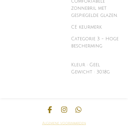
comfortabele
zonnebril met
gespiegelde glazen.
CE keurmerk
Categorie 3 - Hoge
bescherming
Kleur :
Geel
Gewicht : 30.18g
F
I
W
a
n
h
Algemene voorwaarden
c
s
a