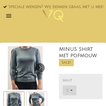
Ga
Speciale wensen? Wij denken graag met u mee!
direct
naar
de
hoofdinhoud
MINUS Shirt
met pofmouw
Sale!
maat