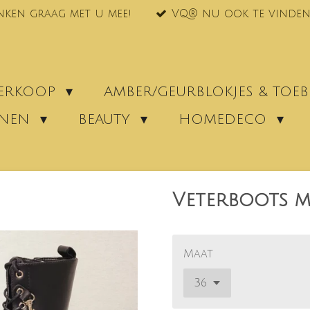
nken graag met u mee!
VQ® nu ook te vinden
VERKOOP
AMBER/GEURBLOKJES & TO
ENEN
BEAUTY
HOMEDECO
Veterboots me
Maat