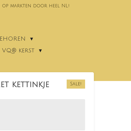
 op markten door heel NL!
EBEHOREN
VQ® kerst
t kettinkje
Sale!