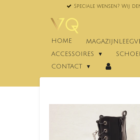
Speciale wensen? Wij de
Ga
direct
naar
de
hoofdinhoud
HOME
MAGAZIJNLEEG
ACCESSOIRES
SCHO
CONTACT