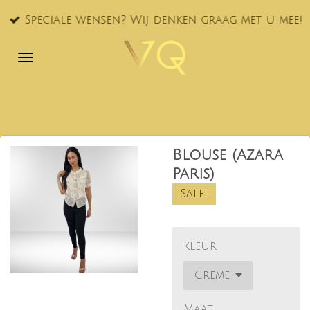
Ga
Speciale wensen? Wij denken graag met u mee!
direct
naar
de
hoofdinhoud
Blouse (Azara
Paris)
Sale!
kleur
Maat