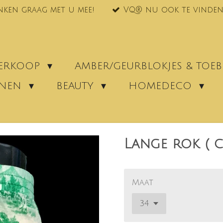
nken graag met u mee!
VQ® nu ook te vinden
VERKOOP
AMBER/GEURBLOKJES & TO
ENEN
BEAUTY
HOMEDECO
Lange rok ( c
Maat