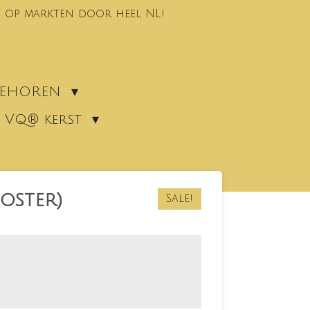
 op markten door heel NL!
EBEHOREN
VQ® kerst
oster)
Sale!