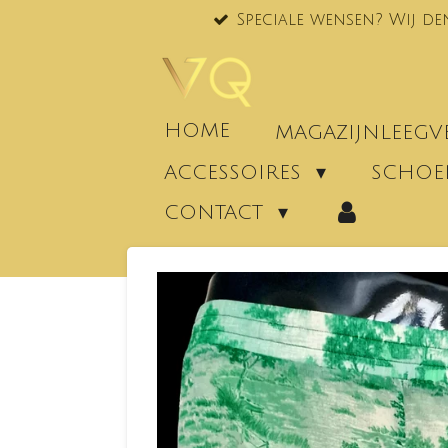
Speciale wensen? Wij de
Ga
direct
naar
de
hoofdinhoud
HOME
MAGAZIJNLEEG
ACCESSOIRES
SCHO
CONTACT