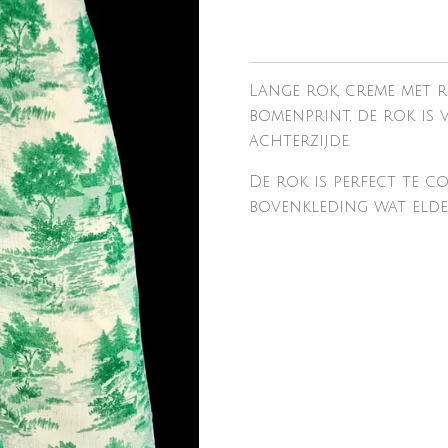
Lange rok, creme met 
bomenprint, de rok is 
achterzijde.
De rok is perfect te c
bovenkleding wat elder