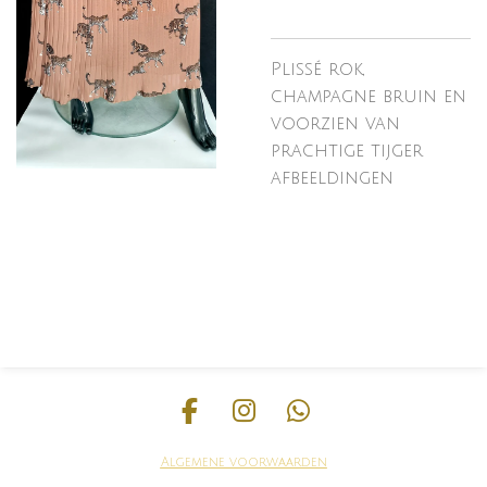
Plissé rok,
champagne bruin en
voorzien van
prachtige tijger
afbeeldingen
F
I
W
a
n
h
Algemene voorwaarden
c
s
a