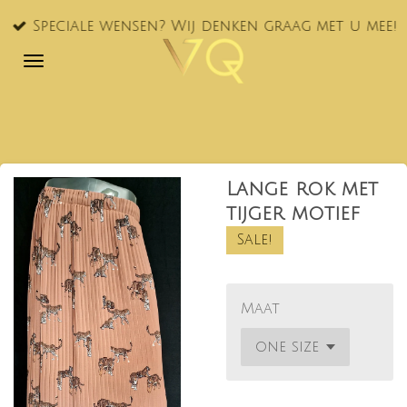
Ga
Speciale wensen? Wij denken graag met u mee!
direct
naar
de
hoofdinhoud
Lange rok met
tijger motief
Sale!
Maat