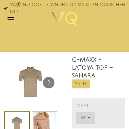
VQ® nu ook te vinden op markten door heel
Ga
NL!
direct
naar
de
hoofdinhoud
G-MAXX -
latoya top -
sahara
Sale!
Maat