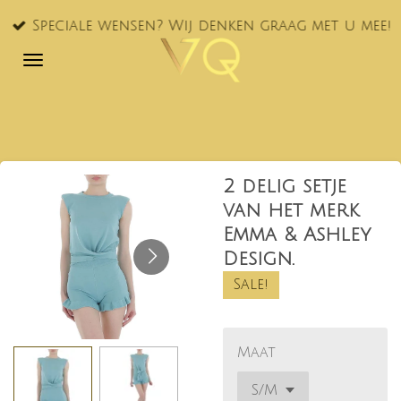
Ga
Speciale wensen? Wij denken graag met u mee!
direct
naar
de
hoofdinhoud
2 delig setje
van het merk
Emma & Ashley
Design.
Sale!
Maat