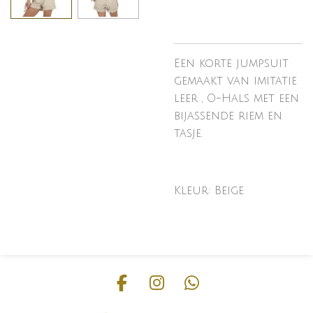
Een korte jumpsuit
gemaakt van imitatie
leer , O-Hals met een
bijassende riem en
tasje.
Kleur: Beige
F
I
W
a
n
h