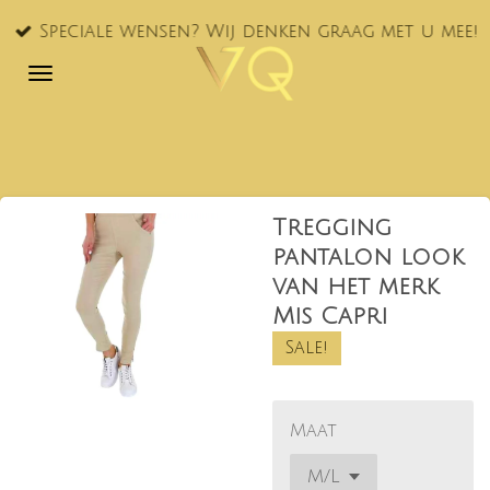
Ga
Speciale wensen? Wij denken graag met u mee!
direct
naar
de
hoofdinhoud
Tregging
pantalon look
van het merk
Mis Capri
Sale!
Maat