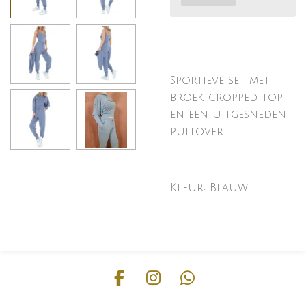
Sportieve set met
broek, cropped top
en een uitgesneden
pullover.
Kleur: Blauw
F
I
W
a
n
h