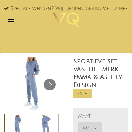
Ga
Speciale wensen? Wij denken graag met u mee!
direct
naar
de
hoofdinhoud
Sportieve set
van het merk
Emma & Ashley
Design
Sale!
Maat