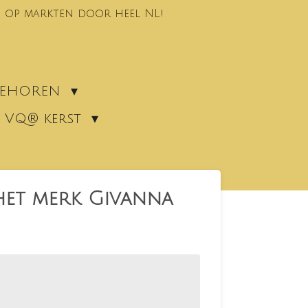
 op markten door heel NL!
EBEHOREN
VQ® kerst
het merk Givanna