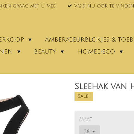
nken graag met u mee!
VQ® nu ook te vinden
VERKOOP
AMBER/GEURBLOKJES & TO
ENEN
BEAUTY
HOMEDECO
Sleehak van 
Sale!
Maat