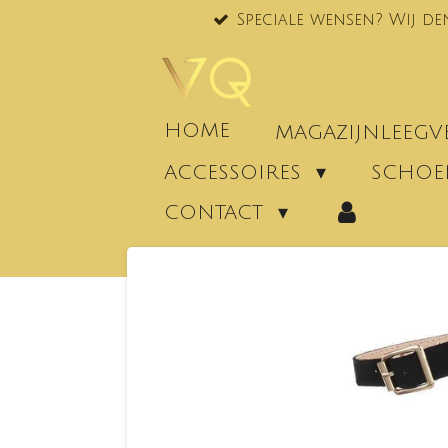
Speciale wensen? Wij de
Ga
direct
naar
de
hoofdinhoud
HOME
MAGAZIJNLEEG
ACCESSOIRES
SCHO
CONTACT