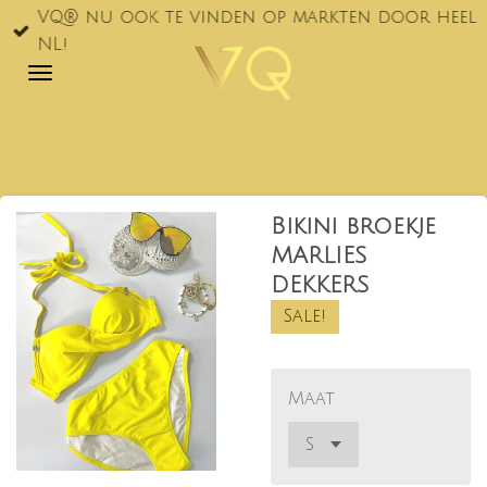
VQ® nu ook te vinden op markten door heel
Ga
NL!
direct
naar
de
hoofdinhoud
Bikini broekje
MARLIES
DEKKERS
Sale!
Maat