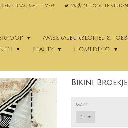
nken graag met u mee!
VQ® nu ook te vinden
VERKOOP
AMBER/GEURBLOKJES & TO
ENEN
BEAUTY
HOMEDECO
Bikini Broekj
Maat