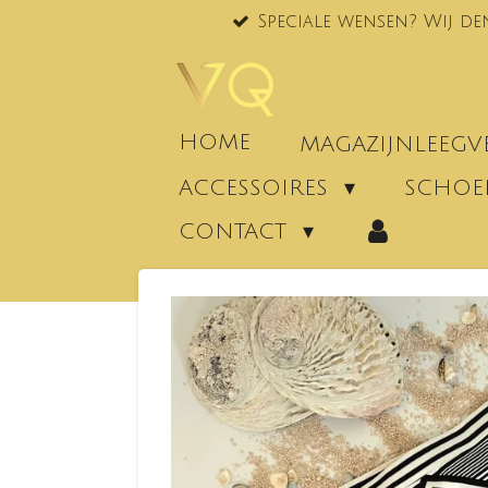
Speciale wensen? Wij de
Ga
direct
naar
de
hoofdinhoud
HOME
MAGAZIJNLEEG
ACCESSOIRES
SCHO
CONTACT