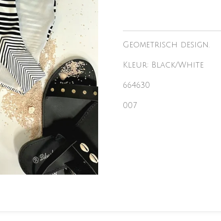
Geometrisch design.
Kleur: Black/White
664630
007