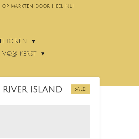
 op markten door heel NL!
EBEHOREN
VQ® kerst
e RIVER ISLAND
Sale!