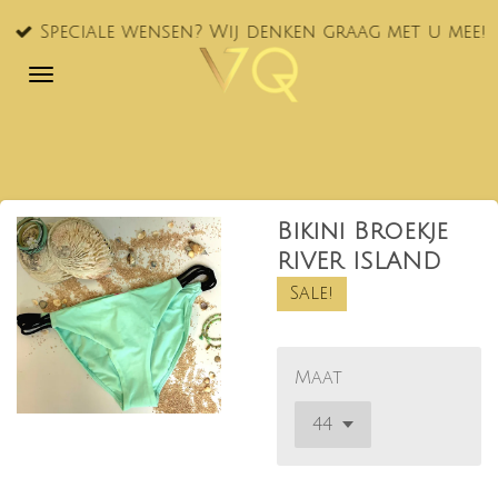
Ga
Speciale wensen? Wij denken graag met u mee!
direct
naar
de
hoofdinhoud
Bikini Broekje
RIVER ISLAND
Sale!
Maat