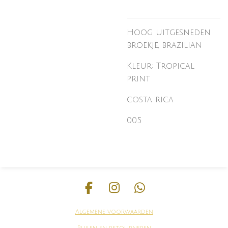
Hoog uitgesneden
broekje, brazilian
Kleur: Tropical
print
costa rica
005
F
I
W
a
n
h
Algemene voorwaarden
c
s
a