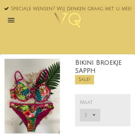
Ga
Speciale wensen? Wij denken graag met u mee!
direct
naar
de
hoofdinhoud
Bikini Broekje
SAPPH
Sale!
Maat