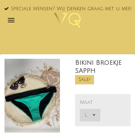
Ga
Speciale wensen? Wij denken graag met u mee!
direct
naar
de
hoofdinhoud
Bikini Broekje
SAPPH
Sale!
Maat