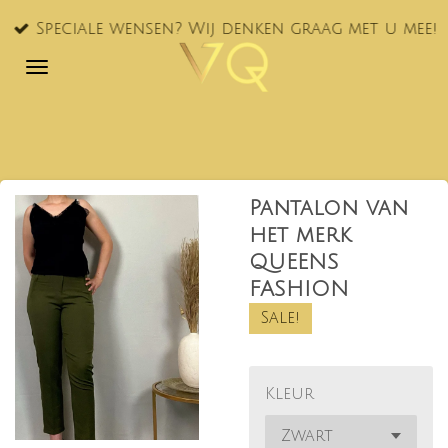
Ga
Speciale wensen? Wij denken graag met u mee!
direct
naar
de
hoofdinhoud
Pantalon van
het merk
QUEENS
FASHION
Sale!
Kleur